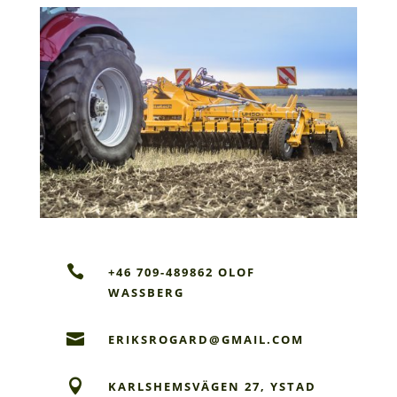

+46 709-489862 OLOF
WASSBERG

ERIKSROGARD@GMAIL.COM

KARLSHEMSVÄGEN 27, YSTAD