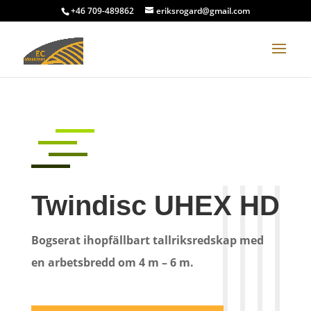
+46 709-489862
eriksrogard@gmail.com
Twindisc UHEX HD
Bogserat ihopfällbart tallriksredskap med
en arbetsbredd om 4 m – 6 m.