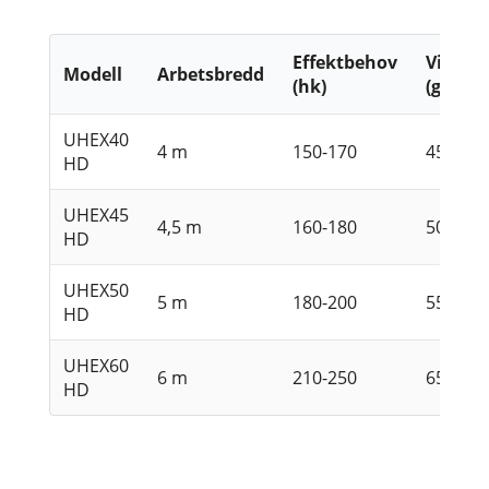
Effektbehov
Vikt kg
Modell
Arbetsbredd
(hk)
(grund
UHEX40
4 m
150-170
4500
HD
UHEX45
4,5 m
160-180
5000
HD
UHEX50
5 m
180-200
5500
HD
UHEX60
6 m
210-250
6500
HD