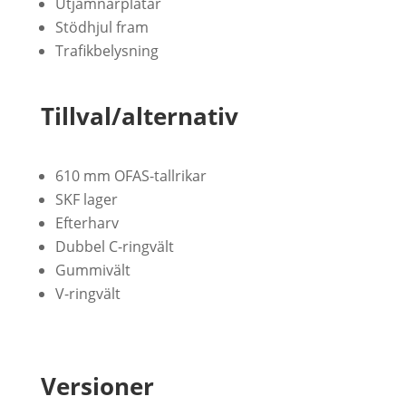
Utjämnarplåtar
Stödhjul fram
Trafikbelysning
Tillval/alternativ
610 mm OFAS-tallrikar
SKF lager
Efterharv
Dubbel C-ringvält
Gummivält
V-ringvält
Versioner